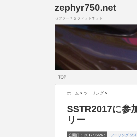
zephyr750.net
ゼファー７５０ドットネット
TOP
ホーム
>
ツーリング
>
SSTR2017
リー
公開日：
2017/05/26
:
ツーリング
SST