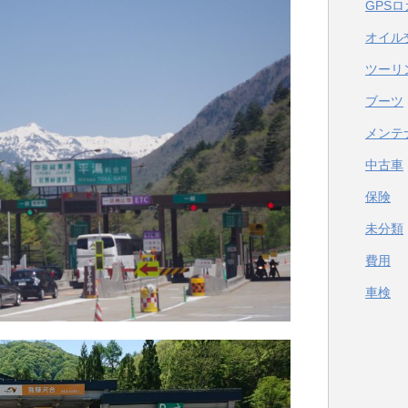
GPS
オイル
ツーリ
ブーツ
メンテ
中古車
保険
未分類
費用
車検