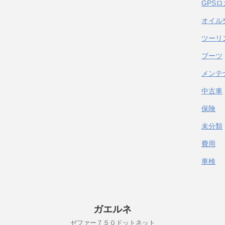
GPS
オイル
ツーリ
ブーツ
メンテ
中古車
保険
未分類
費用
車検
ガエルネ
ゼファー７５０ドットネット